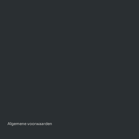
OFFERTE AANVRAGEN
PROJECTEN
DIENSTEN
MOBIELE CAMERAMAST
OVER ONS
WERKEN BIJ
CONTACT
Algemene voorwaarden