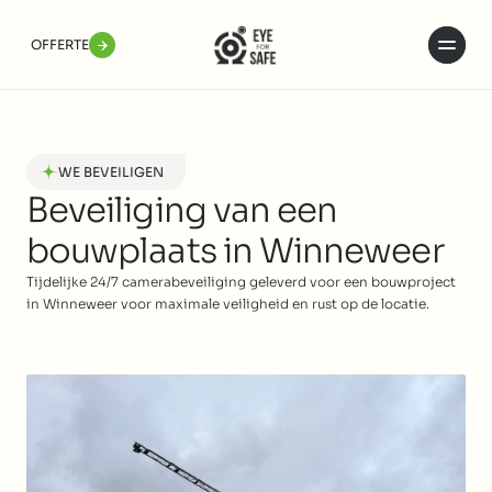
OFFERTE
OFFERTE
Home
Projecten
WE BEVEILIGEN
Diensten
Beveiliging van een 
Over ons
bouwplaats in Winneweer
Contact
Tijdelijke 24/7 camerabeveiliging geleverd voor een bouwproject 
OFFERTE AANVRAGEN
+31 6 13780961
in Winneweer voor maximale veiligheid en rust op de locatie.
BEVEILIG MIJN PROJECT