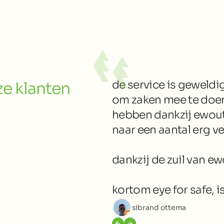
de service is geweldig
e klanten
om zaken mee te doen, 
hebben dankzij ewout
naar een aantal erg v
dankzij de zuil van ew
kortom eye for safe, 
sibrand ottema