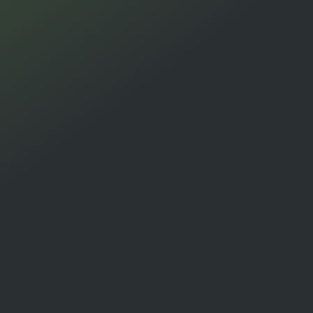
Tijdel
agrari
Evene
Opsla
Tijdel
sloopl
Zonne