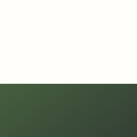
140+
Locaties beveiligd